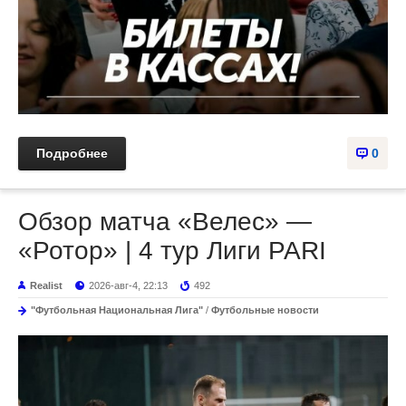
Подробнее
0
Обзор матча «Велес» —
«Ротор» | 4 тур Лиги PARI
Realist
2026-авг-4, 22:13
492
"Футбольная Национальная Лига"
/
Футбольные новости