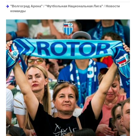
"Волгоград Арена"
/
"Футбольная Национальная Лига"
/
Новости
команды