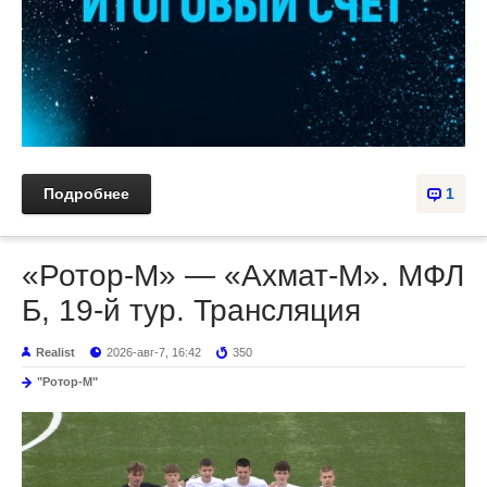
Подробнее
1
«Ротор-М» — «Ахмат-М». МФЛ
Б, 19-й тур. Трансляция
Realist
2026-авг-7, 16:42
350
"Ротор-М"