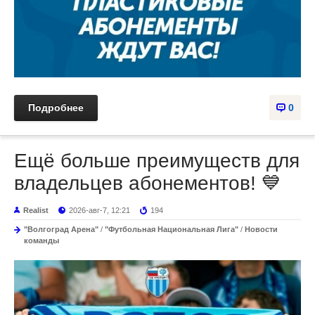
Подробнее
0
Ещё больше преимуществ для
владельцев абонементов! 💙
Realist
2026-авг-7, 12:21
194
"Волгоград Арена"
/
"Футбольная Национальная Лига"
/
Новости
команды