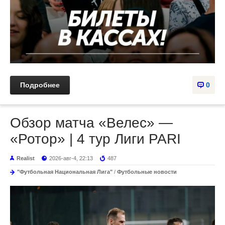
Подробнее
0
Обзор матча «Велес» —
«Ротор» | 4 тур Лиги PARI
Realist
2026-авг-4, 22:13
487
"Футбольная Национальная Лига"
/
Футбольные новости