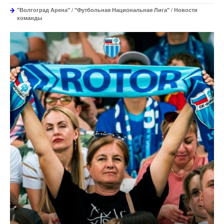
"Волгоград Арена"
/
"Футбольная Национальная Лига"
/
Новости
команды