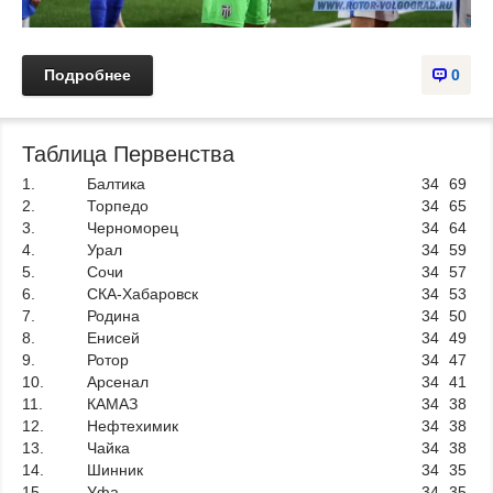
Подробнее
0
Таблица Первенства
1.
Балтика
34
69
2.
Торпедо
34
65
3.
Черноморец
34
64
4.
Урал
34
59
5.
Сочи
34
57
6.
СКА-Хабаровск
34
53
7.
Родина
34
50
8.
Енисей
34
49
9.
Ротор
34
47
10.
Арсенал
34
41
11.
КАМАЗ
34
38
12.
Нефтехимик
34
38
13.
Чайка
34
38
14.
Шинник
34
35
15.
Уфа
34
35