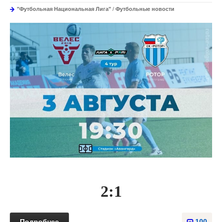
"Футбольная Национальная Лига"
/
Футбольные новости
2:1
Подробнее
100