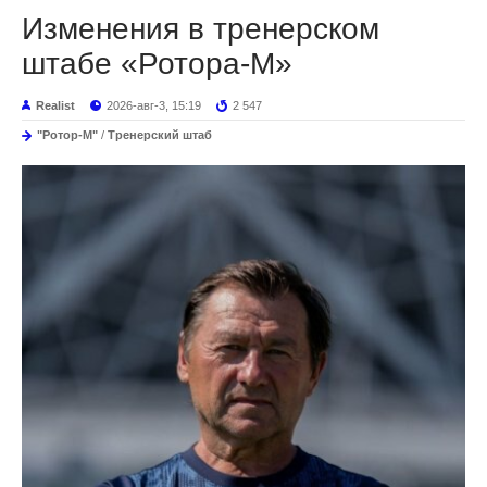
Изменения в тренерском
штабе «Ротора-М»
Realist
2026-авг-3, 15:19
2 547
"Ротор-М"
/
Тренерский штаб