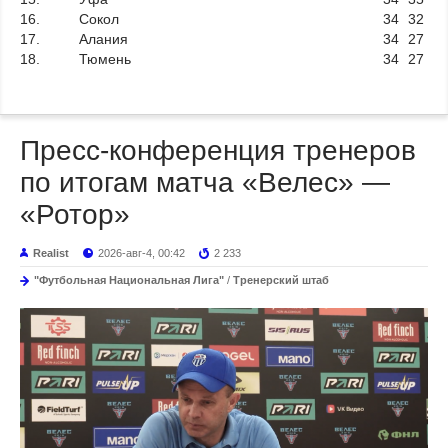
16.
Сокол
34
32
17.
Алания
34
27
18.
Тюмень
34
27
Пресс-конференция тренеров
по итогам матча «Велес» —
«Ротор»
Realist
2026-авг-4, 00:42
2 233
"Футбольная Национальная Лига"
/
Тренерский штаб