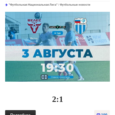
"Футбольная Национальная Лига"
/
Футбольные новости
2:1
Подробнее
100