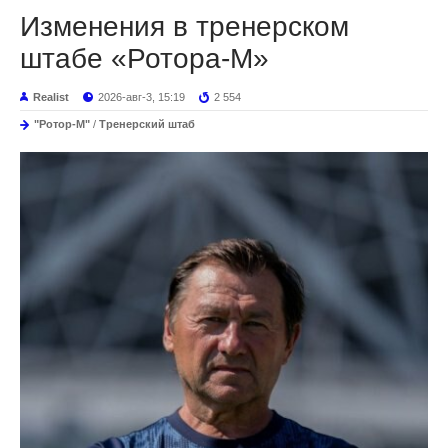
Изменения в тренерском
штабе «Ротора-М»
Realist
2026-авг-3, 15:19
2 554
"Ротор-М"
/
Тренерский штаб