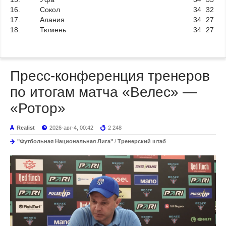
16.
Сокол
34
32
17.
Алания
34
27
18.
Тюмень
34
27
Пресс-конференция тренеров
по итогам матча «Велес» —
«Ротор»
Realist
2026-авг-4, 00:42
2 248
"Футбольная Национальная Лига"
/
Тренерский штаб