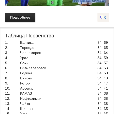
Подробнее
0
Таблица Первенства
1.
Балтика
34
69
2.
Торпедо
34
65
3.
Черноморец
34
64
4.
Урал
34
59
5.
Сочи
34
57
6.
СКА-Хабаровск
34
53
7.
Родина
34
50
8.
Енисей
34
49
9.
Ротор
34
47
10.
Арсенал
34
41
11.
КАМАЗ
34
38
12.
Нефтехимик
34
38
13.
Чайка
34
38
14.
Шинник
34
35
15.
Уфа
34
35