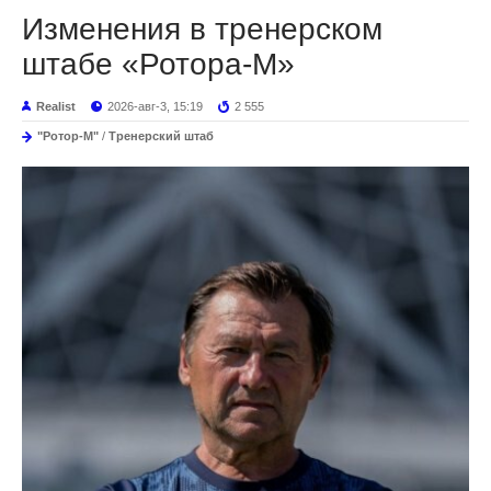
Изменения в тренерском
штабе «Ротора-М»
Realist
2026-авг-3, 15:19
2 555
"Ротор-М"
/
Тренерский штаб