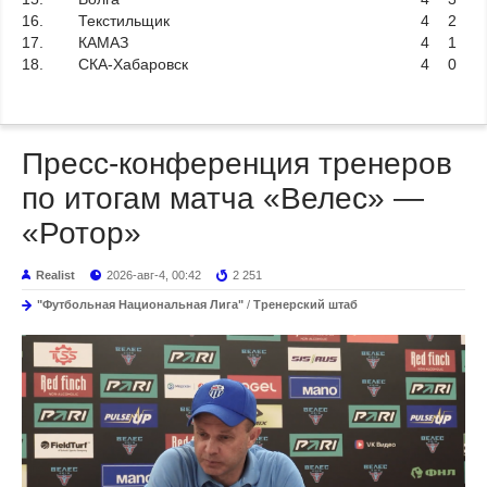
16.
Текстильщик
4
2
17.
КАМАЗ
4
1
18.
СКА-Хабаровск
4
0
Пресс-конференция тренеров
по итогам матча «Велес» —
«Ротор»
Realist
2026-авг-4, 00:42
2 251
"Футбольная Национальная Лига"
/
Тренерский штаб