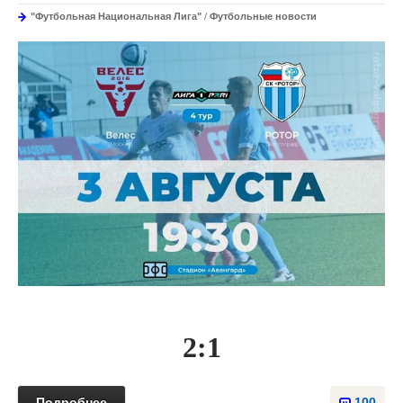
"Футбольная Национальная Лига"
/
Футбольные новости
2:1
Подробнее
100