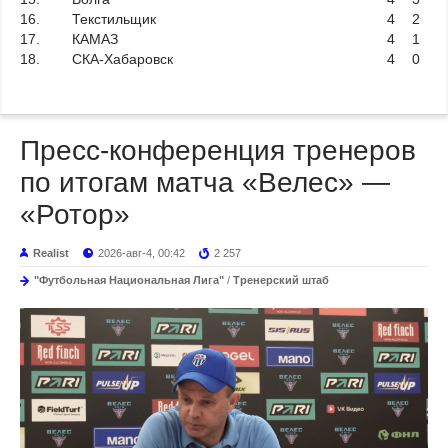
16.
Текстильщик
4
2
17.
КАМАЗ
4
1
18.
СКА-Хабаровск
4
0
Пресс-конференция тренеров
по итогам матча «Велес» —
«Ротор»
Realist
2026-авг-4, 00:42
2 257
"Футбольная Национальная Лига"
/
Тренерский штаб