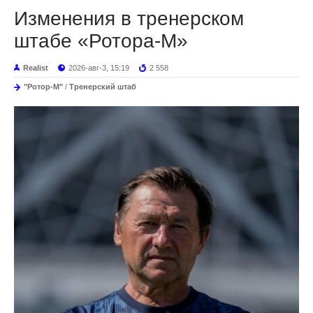
Изменения в тренерском
штабе «Ротора-М»
Realist
2026-авг-3, 15:19
2 558
"Ротор-М"
/
Тренерский штаб