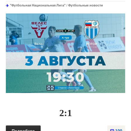
"Футбольная Национальная Лига"
/
Футбольные новости
2:1
Подробнее
100