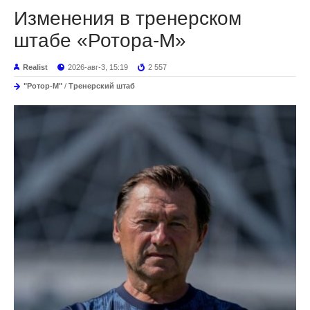
Изменения в тренерском
штабе «Ротора-М»
Realist
2026-авг-3, 15:19
2 557
"Ротор-М"
/
Тренерский штаб