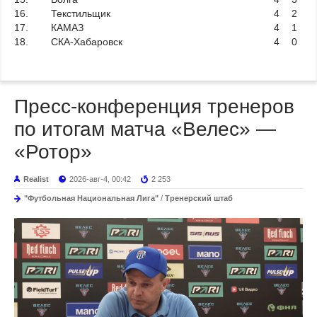
16.
Текстильщик
4
2
17.
КАМАЗ
4
1
18.
СКА-Хабаровск
4
0
Пресс-конференция тренеров
по итогам матча «Велес» —
«Ротор»
Realist
2026-авг-4, 00:42
2 253
"Футбольная Национальная Лига"
/
Тренерский штаб