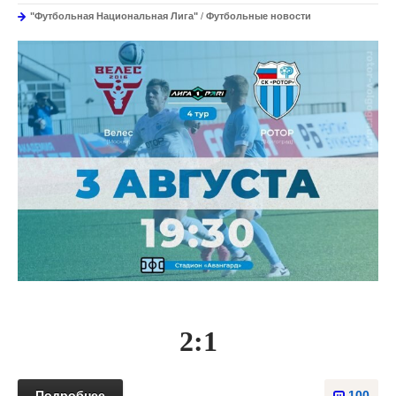
"Футбольная Национальная Лига"
/
Футбольные новости
2:1
Подробнее
100