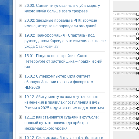
26.03: Самый титулованный клуб в мире: у
какого клуба больше всего трофеев
Ш
19.06.2016 22:00
Р
19.06.2016 22:00
20.02: Звездные провалы в РПЛ: громкие
Р
20.06.2016 22:00
имена, которые не оправдали ожиданий
С
20.06.2016 22:00
С
19.02: Трансформация «Спартака» под
21.06.2016 19:00
И
руководством Карседо: что изменилось после
У
21.06.2016 19:00
ухода Станковича?
Х
21.06.2016 22:00
Ч
21.06.2016 22:00
15.01: Покупка новостройки в Санкт-
В
22.06.2016 19:00
Петербурге от застройщика – практический
И
22.06.2016 19:00
гид
Ш
22.06.2016 22:00
И
22.06.2016 22:00
15.01: Суперкомпьютер Opta считает
сборную Испании главным фаворитом
ЧМ-2026
Ш
25.06.2016 16:00
У
19.12: Абитуриенту на заметку: ключевые
25.06.2016 19:00
изменения в правилах поступления в вузы
Х
25.06.2016 22:00
России в 2025 году и как к ним подготовиться
Ф
26.06.2016 16:00
Г
26.06.2016 19:00
12.12: Как становятся судьями в футболе:
В
26.06.2016 22:00
полный путь от новичка до арбитра
И
27.06.2016 19:00
международного уровня
А
27.06.2016 22:00
10.12: Сколько зарабатывают футболисты в