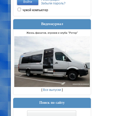
Забыли пароль?
чужой компьютер
Видеожурнал
Жизнь фанатов, игроков и клуба "Ротор"
[
Все выпуски
]
Поиск по сайту