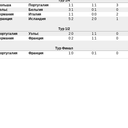
Тур 1/4
ольша
Португалия
1:1
1:1
3
эльс
Бельгия
3:1
0:1
0
ермания
Италия
1:1
0:0
2
ранция
Исландия
5:2
2:0
1
Тур 1/2
ортугалия
Уэльс
2:0
1:1
0
ермания
Франция
0:2
1:1
0
Тур Финал
ортугалия
Франция
1:0
0:1
0