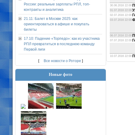
России: реальные зарплаты РПЛ, топ-
П
30.06.2016 22:00
контракты и аналитика
У
01.07.2016 22:00
Г
02.07.2016 22:00
21.11: Балет в Москве 2025: как
Ф
03.07.2016 22:00
ориентироваться в афише и покупать
билеты
П
06.07.2016 22:00
17.10: Падение «Торпедо»: как из участника
Г
07.07.2016 22:00
РПЛ превратиться в последнюю команду
Первой лиги
П
10.07.2016 22:00
[
Все новости о Роторе
]
Новые фото