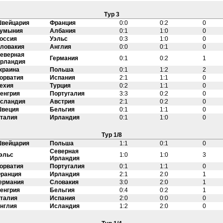
Тур 3
вейцария
Франция
0:0
0:2
0
умыния
Албания
0:1
1:0
0
оссия
Уэльс
0:3
1:0
0
ловакия
Англия
0:0
0:1
0
еверная
Германия
0:1
0:2
1
рландия
краина
Польша
0:1
1:2
2
орватия
Испания
2:1
1:1
0
ехия
Турция
0:2
1:1
0
енгрия
Португалия
3:3
0:2
0
сландия
Австрия
2:1
0:2
0
веция
Бельгия
0:1
1:1
0
талия
Ирландия
0:1
1:0
0
Тур 1/8
вейцария
Польша
1:1
0:1
0
Северная
эльс
1:0
1:0
3
Ирландия
орватия
Португалия
0:1
1:1
0
ранция
Ирландия
2:1
2:0
1
ермания
Словакия
3:0
2:0
1
енгрия
Бельгия
0:4
0:2
1
талия
Испания
2:0
0:0
0
нглия
Исландия
1:2
2:0
0