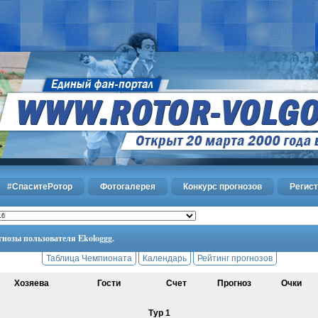
#СпаситеРотор
Фотогалерея
Конкурс прогнозов
Регис
гнозы пользователя Ekologgg.
Таблица Чемпионата
Календарь
Рейтинг прогнозов
Хозяева
Гости
Счет
Прогноз
Очки
Тур 1