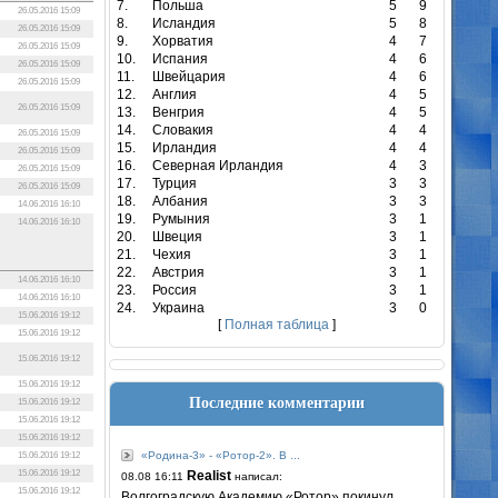
7.
Польша
5
9
26.05.2016 15:09
8.
Исландия
5
8
26.05.2016 15:09
9.
Хорватия
4
7
26.05.2016 15:09
10.
Испания
4
6
26.05.2016 15:09
11.
Швейцария
4
6
26.05.2016 15:09
12.
Англия
4
5
26.05.2016 15:09
13.
Венгрия
4
5
14.
Словакия
4
4
26.05.2016 15:09
15.
Ирландия
4
4
26.05.2016 15:09
16.
Северная Ирландия
4
3
26.05.2016 15:09
17.
Турция
3
3
26.05.2016 15:09
18.
Албания
3
3
14.06.2016 16:10
19.
Румыния
3
1
14.06.2016 16:10
20.
Швеция
3
1
21.
Чехия
3
1
22.
Австрия
3
1
14.06.2016 16:10
23.
Россия
3
1
14.06.2016 16:10
24.
Украина
3
0
15.06.2016 19:12
[
Полная таблица
]
15.06.2016 19:12
15.06.2016 19:12
15.06.2016 19:12
Последние комментарии
15.06.2016 19:12
15.06.2016 19:12
15.06.2016 19:12
«Родина-3» - «Ротор-2». В ...
15.06.2016 19:12
15.06.2016 19:12
Realist
08.08 16:11
написал:
15.06.2016 19:12
Волгоградскую Академию «Ротор» покинул