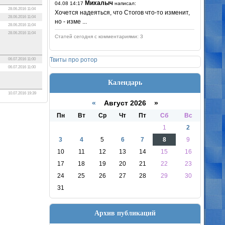
Михалыч
04.08 14:17
написал:
28.06.2016 11:04
Хочется надеяться, что Стогов что-то изменит,
28.06.2016 11:04
но - изме ...
28.06.2016 11:04
28.06.2016 11:04
Статей сегодня с комментариями: 3
Твиты про ротор
06.07.2016 11:00
06.07.2016 11:00
Календарь
10.07.2016 19:39
«
Август 2026 »
Пн
Вт
Ср
Чт
Пт
Сб
Вс
1
2
3
4
5
6
7
8
9
10
11
12
13
14
15
16
17
18
19
20
21
22
23
24
25
26
27
28
29
30
31
Архив публикаций