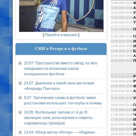
Ф
10.06.2016 22:00
А
11.06.2016 16:00
У
11.06.2016 19:00
А
11.06.2016 22:00
Т
12.06.2016 16:00
П
12.06.2016 19:00
[
Перейти в магазин
]
Г
12.06.2016 22:00
И
13.06.2016 16:00
И
13.06.2016 19:00
СМИ о Роторе и о футболе
Б
13.06.2016 22:00
А
14.06.2016 19:00
П
14.06.2016 22:00
25.07: Пространство вместо звёзд: из чего
складывается испанская школа
позиционного футбола
Р
15.06.2016 16:00
Р
15.06.2016 19:00
24.07: Давление в чужой зоне как почерк
Ф
15.06.2016 22:00
«Флориды Пантерз»
А
16.06.2016 16:00
8.07: Тактические схемы в футболе: какие
У
16.06.2016 19:00
расстановки используют топ-клубы и почему
Г
16.06.2016 22:00
И
17.06.2016 16:00
16.05: Футбольная тактика от А до Я:
Ч
17.06.2016 19:00
эволюция схем, роли игроков и секреты
И
17.06.2016 22:00
современных тренеров
Б
18.06.2016 16:00
И
18.06.2016 19:00
23.04: Обзор матча «Ротор» — «Родина»
П
18.06.2016 22:00