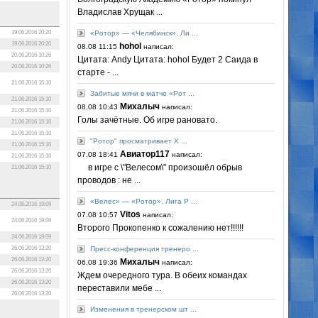
Владислав Хрущак ...
19.06.2016 20:20
«Ротор» — «Челябинск». Ли ...
19.06.2016 20:20
hohol
08.08 11:15
написал:
20.06.2016 10:26
Цитата: Andy Цитата: hohol Будет 2 Саида в
20.06.2016 10:26
старте - ...
21.06.2016 15:10
Забитые мячи в матче «Рот ...
21.06.2016 15:10
Михалыч
08.08 10:43
написал:
21.06.2016 15:10
Голы зачётные. Об игре рановато.
21.06.2016 15:10
21.06.2016 15:10
"Ротор" просматривает Х ...
21.06.2016 15:10
Авиатор117
07.08 18:41
написал:
21.06.2016 15:10
в игре с \"Велесом\" произошёл обрыв
21.06.2016 15:10
проводов : не ...
«Велес» — «Ротор». Лига P ...
24.06.2016 19:09
Vitos
07.08 10:57
написал:
24.06.2016 19:09
Второго Прокопенко к сожалению нет!!!!!!
24.06.2016 19:09
26.06.2016 13:20
Пресс-конференция тренеро ...
26.06.2016 13:20
Михалыч
06.08 19:36
написал:
26.06.2016 13:20
Ждем очередного тура. В обеих командах
26.06.2016 13:20
переставили мебе ...
26.06.2016 13:20
Изменения в тренерском шт ...