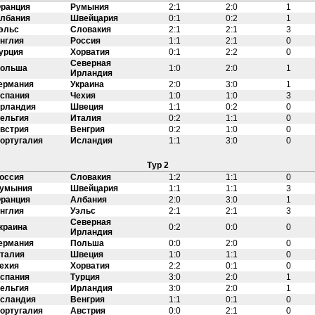
ранция
Румыния
2:1
2:0
1
лбания
Швейцария
0:1
0:2
1
эльс
Словакия
2:1
2:1
3
нглия
Россия
1:1
2:1
0
урция
Хорватия
0:1
2:2
0
Северная
ольша
1:0
2:0
1
Ирландия
ермания
Украина
2:0
3:0
1
спания
Чехия
1:0
1:0
3
рландия
Швеция
1:1
0:2
0
ельгия
Италия
0:2
1:1
0
встрия
Венгрия
0:2
1:0
0
ортугалия
Исландия
1:1
3:0
0
Тур 2
оссия
Словакия
1:2
1:1
0
умыния
Швейцария
1:1
1:1
3
ранция
Албания
2:0
3:0
1
нглия
Уэльс
2:1
2:1
3
Северная
краина
0:2
0:0
0
Ирландия
ермания
Польша
0:0
2:0
0
талия
Швеция
1:0
1:1
0
ехия
Хорватия
2:2
0:1
0
спания
Турция
3:0
2:0
1
ельгия
Ирландия
3:0
2:0
1
сландия
Венгрия
1:1
0:1
0
ортугалия
Австрия
0:0
2:1
0