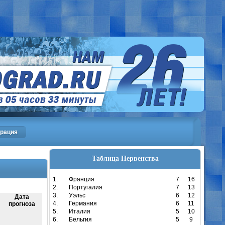
трация
Таблица Первенства
1.
Франция
7
16
2.
Португалия
7
13
3.
Уэльс
6
12
Дата
4.
Германия
6
11
прогноза
5.
Италия
5
10
6.
Бельгия
5
9