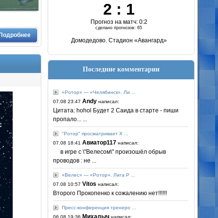
2 : 1
Прогноз на матч: 0:2
сделано прогнозов: 65
Подробнее
Домодедово. Стадион «Авангард»
Последние комментарии
«Ротор» — «Челябинск». Ли ...
Andy
07.08 23:47
написал:
Цитата: hohol Будет 2 Саида в старте - пиши
пропало... ...
"Ротор" просматривает Х ...
Авиатор117
07.08 18:41
написал:
в игре с \"Велесом\" произошёл обрыв
проводов : не ...
«Велес» — «Ротор». Лига P ...
Vitos
07.08 10:57
написал:
Второго Прокопенко к сожалению нет!!!!!!
Пресс-конференция тренеро ...
Михалыч
06.08 19:36
написал: