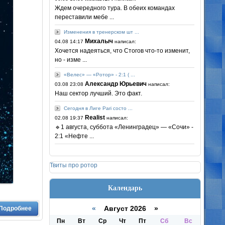
Ждем очередного тура. В обеих командах
переставили мебе ...
Изменения в тренерском шт ...
Михалыч
04.08 14:17
написал:
Хочется надеяться, что Стогов что-то изменит,
но - изме ...
«Велес» — «Ротор» - 2:1 ( ...
Александр Юрьевич
03.08 23:08
написал:
Наш сектор лучший. Это факт.
Сегодня в Лиге Pari состо ...
Realist
02.08 19:37
написал:
🔹1 августа, суббота «Ленинградец» — «Сочи» -
2:1 «Нефте ...
Твиты про ротор
Календарь
Подробнее
«
Август 2026 »
Пн
Вт
Ср
Чт
Пт
Сб
Вс