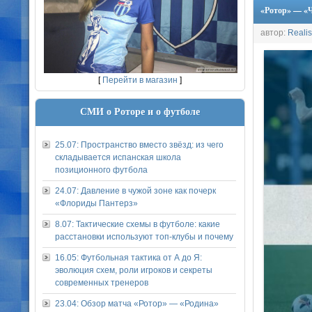
«Ротор» — «Ч
автор:
Realis
[
Перейти в магазин
]
СМИ о Роторе и о футболе
25.07: Пространство вместо звёзд: из чего
складывается испанская школа
позиционного футбола
24.07: Давление в чужой зоне как почерк
«Флориды Пантерз»
8.07: Тактические схемы в футболе: какие
расстановки используют топ-клубы и почему
16.05: Футбольная тактика от А до Я:
эволюция схем, роли игроков и секреты
современных тренеров
23.04: Обзор матча «Ротор» — «Родина»