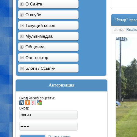
О Сайте
О клубе
"Ротор" про
Текущий сезон
автор:
Realis
Мультимедиа
Общение
Фан-сектор
Блоги / Ссылки
Авторизация
Вход через соцсети:
Вход:
Регистрация