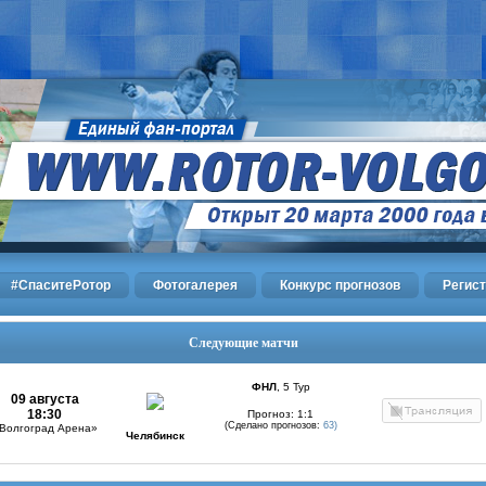
#СпаситеРотор
Фотогалерея
Конкурс прогнозов
Регис
Следующие матчи
ФНЛ
, 5 Тур
09 августа
18:30
Прогноз: 1:1
(Сделано прогнозов:
63)
Волгоград Арена»
Челябинск