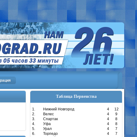
трация
Таблица Первенства
1.
Нижний Новгород
4
12
2.
Велес
4
9
3.
Спартак
4
8
4.
Уфа
4
8
5.
Урал
4
7
6.
Торпедо
4
7