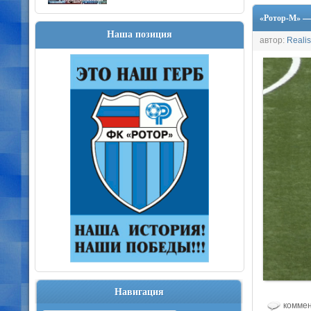
«Ротор-М» —
Наша позиция
автор:
Realis
Навигация
коммен