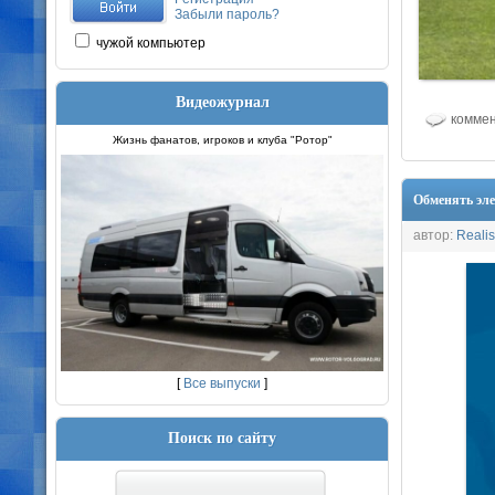
Забыли пароль?
чужой компьютер
Видеожурнал
коммен
Жизнь фанатов, игроков и клуба "Ротор"
Обменять эле
автор:
Realis
[
Все выпуски
]
Поиск по сайту