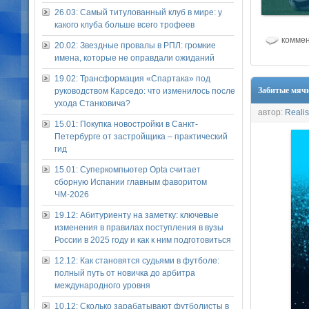
26.03: Самый титулованный клуб в мире: у
какого клуба больше всего трофеев
коммен
20.02: Звездные провалы в РПЛ: громкие
имена, которые не оправдали ожиданий
19.02: Трансформация «Спартака» под
Забитые мячи
руководством Карседо: что изменилось после
ухода Станковича?
автор:
Realis
15.01: Покупка новостройки в Санкт-
Петербурге от застройщика – практический
гид
15.01: Суперкомпьютер Opta считает
сборную Испании главным фаворитом
ЧМ-2026
19.12: Абитуриенту на заметку: ключевые
изменения в правилах поступления в вузы
России в 2025 году и как к ним подготовиться
12.12: Как становятся судьями в футболе:
полный путь от новичка до арбитра
международного уровня
10.12: Сколько зарабатывают футболисты в