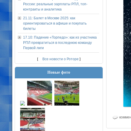
России: реальные зарплаты РПЛ, топ-
контракты и аналитика
21.11: Балет в Москве 2025: как
ориентироваться в афише и покупать
билеты
17.10: Падение «Торпедо»: как из участника
РПЛ превратиться в последнюю команду
Первой лиги
[
Все новости о Роторе
]
Новые фото
коммен