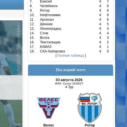
7.
Енисей
4
7
8.
Челябинск
4
6
9.
Ротор
4
6
10.
Нефтехимик
4
6
11.
Арсенал
4
6
12.
Шинник
4
5
13.
Ленинградец
4
4
14.
Сочи
4
4
15.
Волга
4
3
16.
Текстильщик
4
2
17.
КАМАЗ
4
1
18.
СКА-Хабаровск
4
0
[
Полная таблица
]
Последний матч
03 августа 2026
ФНЛ. Сезон 2026/27
4 Тур
Велес
Ротор