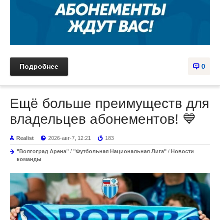
Подробнее
0
Ещё больше преимуществ для
владельцев абонементов! 💙
Realist
2026-авг-7, 12:21
183
"Волгоград Арена"
/
"Футбольная Национальная Лига"
/
Новости
команды