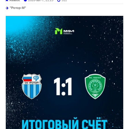
Realist
2026-авг-7, 21:23
511
"Ротор-М"