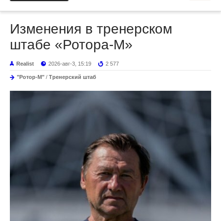
Изменения в тренерском
штабе «Ротора-М»
Realist
2026-авг-3, 15:19
2 577
"Ротор-М"
/
Тренерский штаб