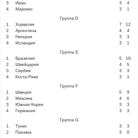
3.
Иран
3
4
4.
Марокко
3
1
Группа D
1.
Хорватия
7
12
2.
Аргентина
4
4
3.
Нигерия
3
3
4.
Исландия
3
1
Группа E
1.
Бразилия
5
10
2.
Швейцария
4
5
3.
Сербия
3
3
4.
Коста-Рика
3
1
Группа F
1.
Швеция
5
9
2.
Мексика
4
6
3.
Южная Корея
3
3
4.
Германия
3
3
Группа G
1.
Тунис
3
3
2.
Панама
3
0