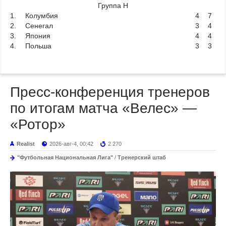
Группа H
1.
Колумбия
4
7
2.
Сенегал
3
4
3.
Япония
4
4
4.
Польша
3
3
Пресс-конференция тренеров
по итогам матча «Велес» —
«Ротор»
Realist
2026-авг-4, 00:42
2 270
"Футбольная Национальная Лига"
/
Тренерский штаб