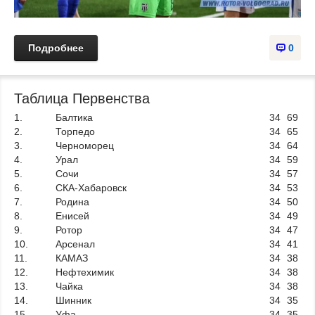
Подробнее
0
Таблица Первенства
1.
Балтика
34
69
2.
Торпедо
34
65
3.
Черноморец
34
64
4.
Урал
34
59
5.
Сочи
34
57
6.
СКА-Хабаровск
34
53
7.
Родина
34
50
8.
Енисей
34
49
9.
Ротор
34
47
10.
Арсенал
34
41
11.
КАМАЗ
34
38
12.
Нефтехимик
34
38
13.
Чайка
34
38
14.
Шинник
34
35
15.
Уфа
34
35