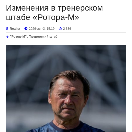
Изменения в тренерском
штабе «Ротора-М»
Realist
2026-авг-3, 15:19
2 536
"Ротор-М"
/
Тренерский штаб