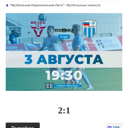
"Футбольная Национальная Лига"
/
Футбольные новости
2:1
Подробнее
100