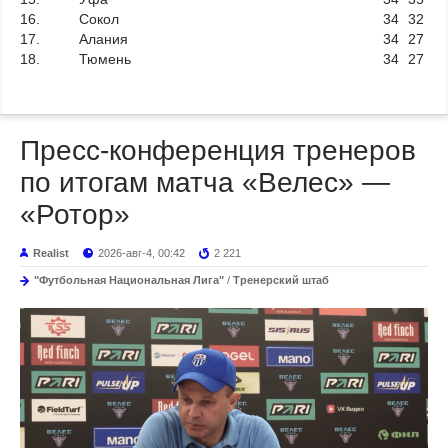
16.
Сокол
34
32
17.
Алания
34
27
18.
Тюмень
34
27
Пресс-конференция тренеров
по итогам матча «Велес» —
«Ротор»
Realist
2026-авг-4, 00:42
2 221
"Футбольная Национальная Лига"
/
Тренерский штаб